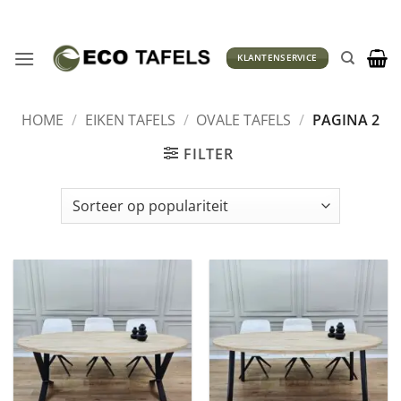
Ga
naar
inhoud
KLANTENSERVICE
HOME
/
EIKEN TAFELS
/
OVALE TAFELS
/
PAGINA 2
FILTER