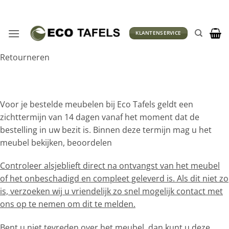
Ga
naar
inhoud
KLANTENSERVICE
Retourneren
Voor je bestelde meubelen bij Eco Tafels geldt een
zichttermijn van 14 dagen vanaf het moment dat de
bestelling in uw bezit is. Binnen deze termijn mag u het
meubel bekijken, beoordelen
Controleer alsjeblieft direct na ontvangst van het meubel
of het onbeschadigd en compleet geleverd is. Als dit niet zo
is, verzoeken wij u vriendelijk zo snel mogelijk contact met
ons op te nemen om dit te melden.
Bent u niet tevreden over het meubel, dan kunt u deze