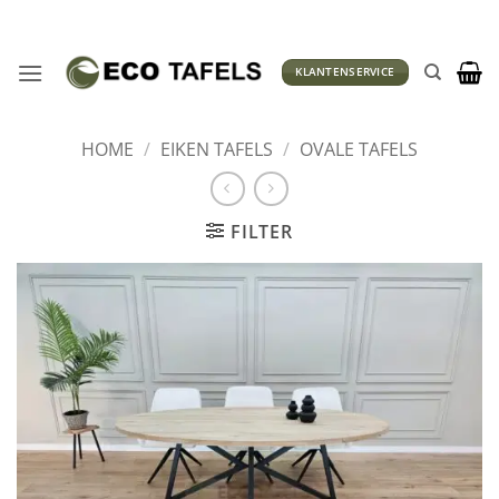
Ga
naar
inhoud
KLANTENSERVICE
HOME
/
EIKEN TAFELS
/
OVALE TAFELS
FILTER