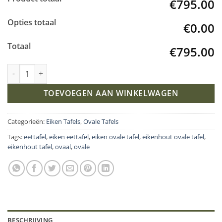
€795.00
Opties totaal
€0.00
Totaal
€795.00
Eiken Ovale tafel met Vlinder Poot K4 aantal
TOEVOEGEN AAN WINKELWAGEN
Categorieën:
Eiken Tafels
,
Ovale Tafels
Tags:
eettafel
,
eiken eettafel
,
eiken ovale tafel
,
eikenhout ovale tafel
,
eikenhout tafel
,
ovaal
,
ovale
BESCHRIJVING