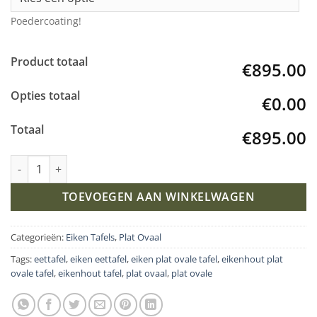
Poedercoating!
Product totaal
€895.00
Opties totaal
€0.00
Totaal
€895.00
Eiken plat ovale tafel met Plus Frame aantal
TOEVOEGEN AAN WINKELWAGEN
Categorieën:
Eiken Tafels
,
Plat Ovaal
Tags:
eettafel
,
eiken eettafel
,
eiken plat ovale tafel
,
eikenhout plat
ovale tafel
,
eikenhout tafel
,
plat ovaal
,
plat ovale