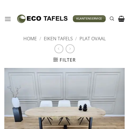
Ga
naar
inhoud
KLANTENSERVICE
HOME
/
EIKEN TAFELS
/
PLAT OVAAL
FILTER