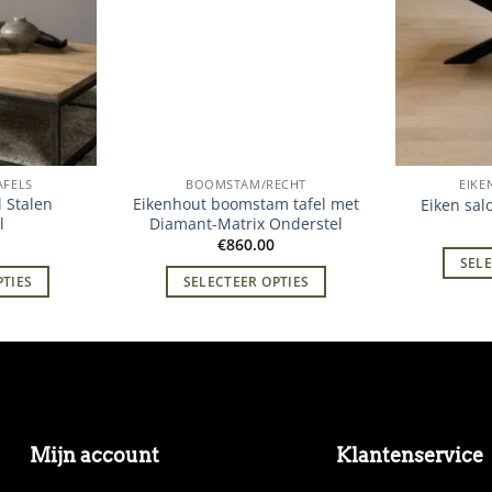
AFELS
BOOMSTAM/RECHT
EIKE
l Stalen
Eikenhout boomstam tafel met
Eiken sal
l
Diamant-Matrix Onderstel
€
860.00
SELE
PTIES
SELECTEER OPTIES
Mijn account
Klantenservice