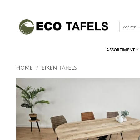
Ga
naar
inhoud
Zoeken
naar:
ASSORTIMENT
HOME
/
EIKEN TAFELS