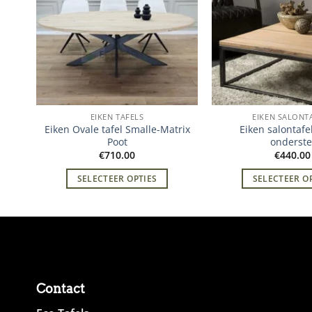
EIKEN TAFELS
EIKEN SALONT
-U
Eiken Ovale tafel Smalle-Matrix
Eiken salontafe
Poot
onderste
€
710.00
€
440.00
SELECTEER OPTIES
SELECTEER O
Contact