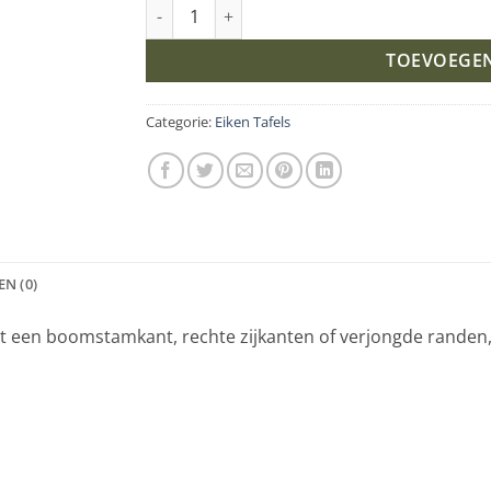
Eiken recht/rond tafel Twist-Onderstel K4 aan
TOEVOEGE
Categorie:
Eiken Tafels
N (0)
et een boomstamkant, rechte zijkanten of verjongde randen