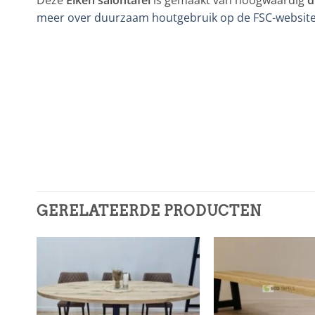
Deze
Eiken salontafel
is gemaakt van hoogwaardig
d
meer over duurzaam houtgebruik op de FSC-websit
GERELATEERDE PRODUCTEN