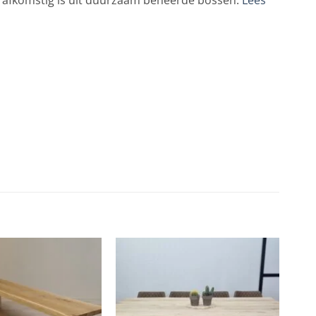
t afkomstig is uit duurzaam beheerde bossen.
Lees