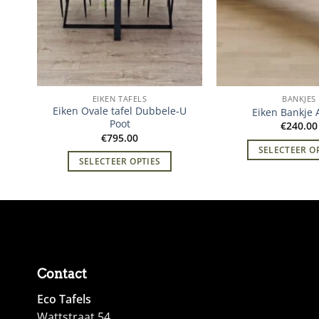
EIKEN TAFELS
BANKJES
trix
Eiken Ovale tafel Dubbele-U
Eiken Bankje 
Poot
€
240.00
€
795.00
SELECTEER O
SELECTEER OPTIES
Contact
Eco Tafels
Wattstraat 54