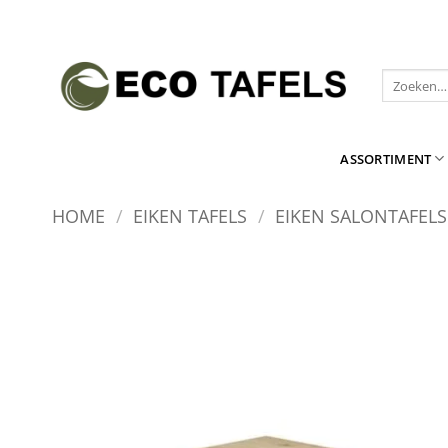
Ga
naar
inhoud
Zoeken
naar:
ASSORTIMENT
HOME
/
EIKEN TAFELS
/
EIKEN SALONTAFELS