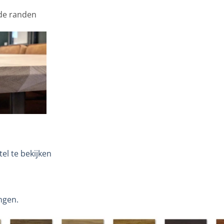
gde randen
el te bekijken
ngen.