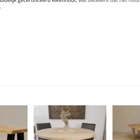
uidelijk gecertificeerd eikenhout
, wat betekent dat het hou
e