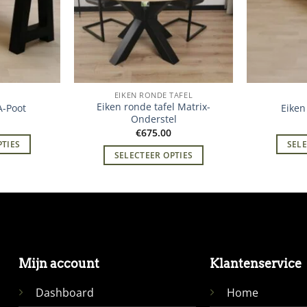
EIKEN RONDE TAFEL
Eiken ronde tafel Matrix-
A-Poot
Eiken
Onderstel
€
675.00
PTIES
SELE
SELECTEER OPTIES
Mijn account
Klantenservice
Dashboard
Home