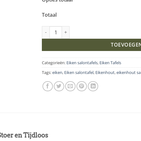
Totaal
Eiken salontafel V-Poot onderstel aantal
TOEVOEGE
Categorieën:
Eiken salontafels
,
Eiken Tafels
Tags:
eiken
,
Eiken salontafel
,
Eikenhout
,
eikenhout sa
toer en Tijdloos