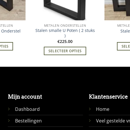
STELLEN
METALEN ONDERSTELLEN
METALE
Stalen smalle U Poten ( 2 stuks
 Onderstel
Stal
)
€
225.00
PTIES
SELE
SELECTEER OPTIES
Mijn account
Klantenservice
Dashboard
Home
Bestellingen
Veel gestelde v