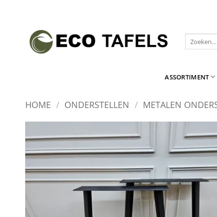
Ga
naar
inhoud
Zoeken
naar:
ASSORTIMENT
HOME
/
ONDERSTELLEN
/
METALEN ONDER