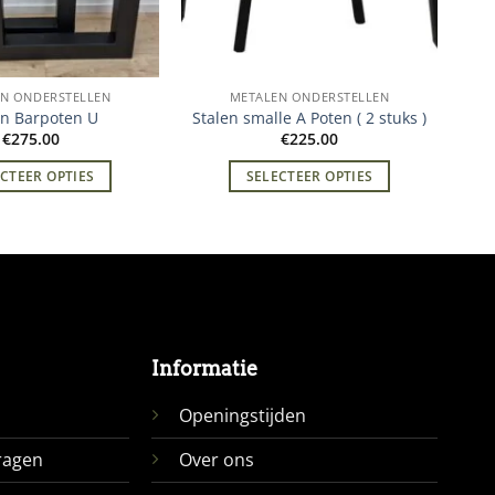
N ONDERSTELLEN
METALEN ONDERSTELLEN
en Barpoten U
Stalen smalle A Poten ( 2 stuks )
€
275.00
€
225.00
CTEER OPTIES
SELECTEER OPTIES
Informatie
Openingstijden
ragen
Over ons