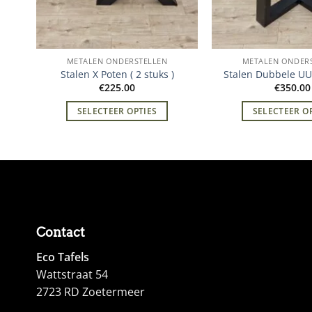
METALEN ONDERSTELLEN
METALEN ONDER
Stalen X Poten ( 2 stuks )
Stalen Dubbele UU
€
225.00
€
350.00
SELECTEER OPTIES
SELECTEER O
Contact
Eco Tafels
Wattstraat 54
2723 RD Zoetermeer