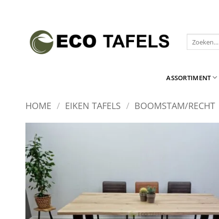
Ga
naar
inhoud
Zoeken
naar:
ASSORTIMENT
HOME
/
EIKEN TAFELS
/
BOOMSTAM/RECHT