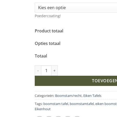
Poedercoating!
Product totaal
Opties totaal
Totaal
Eikenhout boomstam tafel met A-Poten aanta
TOEVOEGE
Categorieën:
Boomstam/recht
,
Eiken Tafels
Tags:
boomstam tafel
,
boomstamtafel
,
eiken boomst
Eikenhout