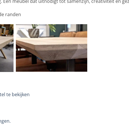
ng. Een meubel dat uitnodigt tot samenzijn, creativiteit en gez
gde randen
el te bekijken
ngen.