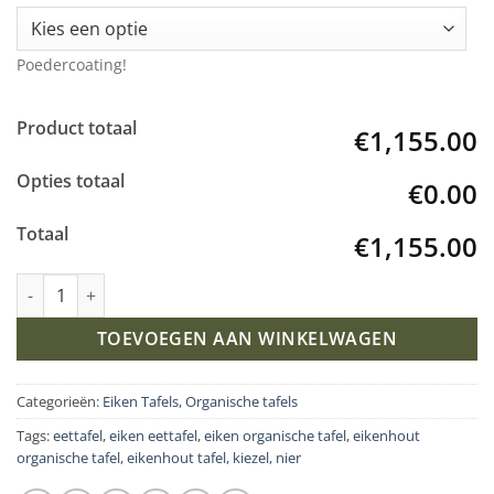
Poedercoating!
Product totaal
€1,155.00
Opties totaal
€0.00
Totaal
€1,155.00
Eikenhout Organische tafel met Ster onderstel aantal
TOEVOEGEN AAN WINKELWAGEN
Categorieën:
Eiken Tafels
,
Organische tafels
Tags:
eettafel
,
eiken eettafel
,
eiken organische tafel
,
eikenhout
organische tafel
,
eikenhout tafel
,
kiezel
,
nier