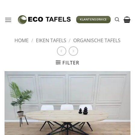
Ga
naar
inhoud
KLANTENSERVICE
HOME
/
EIKEN TAFELS
/
ORGANISCHE TAFELS
FILTER