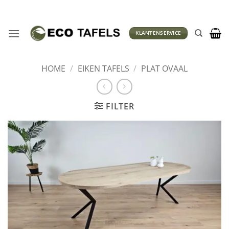
Ga
naar
inhoud
KLANTENSERVICE
HOME
/
EIKEN TAFELS
/
PLAT OVAAL
FILTER