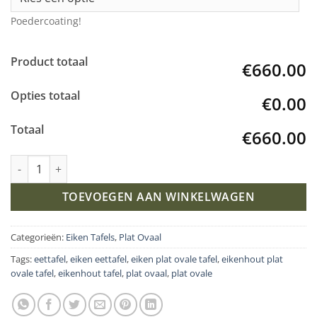
Poedercoating!
Product totaal
€660.00
Opties totaal
€0.00
Totaal
€660.00
Eiken plat ovale tafel met Kik-Poten aantal
TOEVOEGEN AAN WINKELWAGEN
Categorieën:
Eiken Tafels
,
Plat Ovaal
Tags:
eettafel
,
eiken eettafel
,
eiken plat ovale tafel
,
eikenhout plat
ovale tafel
,
eikenhout tafel
,
plat ovaal
,
plat ovale