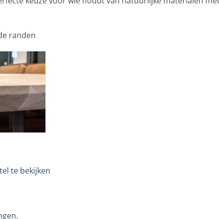
erfecte keuze voor wie houdt van natuurlijke materialen met
gde randen
el te bekijken
ngen.