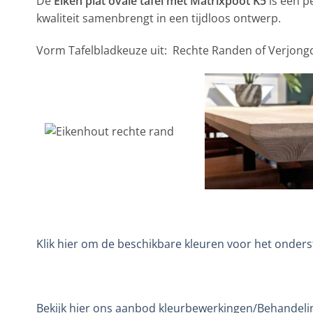
De
Eiken plat ovale tafel met Matrixpoot K5
is een p
kwaliteit samenbrengt in een tijdloos ontwerp.
Vorm Tafelbladkeuze uit: Rechte Randen of Verjon
Klik hier om de beschikbare kleuren voor het onderst
Bekijk hier ons aanbod kleurbewerkingen/Behandeli