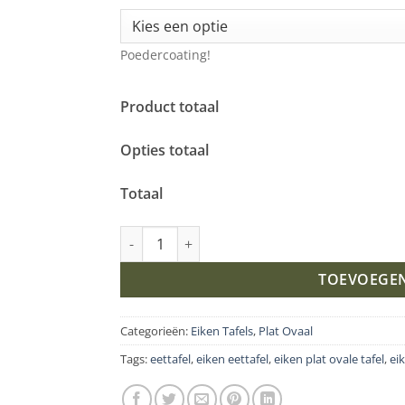
Poedercoating!
Product totaal
Opties totaal
Totaal
Eiken plat ovale tafel met Matrixpoot K5 aant
TOEVOEGE
Categorieën:
Eiken Tafels
,
Plat Ovaal
Tags:
eettafel
,
eiken eettafel
,
eiken plat ovale tafel
,
ei