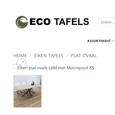
Ga
naar
inhoud
Zoeken
naar:
ASSORTIMENT
HOME
/
EIKEN TAFELS
/
PLAT OVAAL