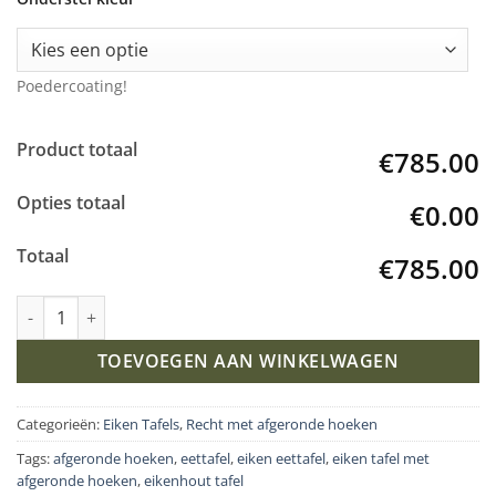
Poedercoating!
Product totaal
€785.00
Opties totaal
€0.00
Totaal
€785.00
Eiken tafel afgeronde hoeken met Matrixpoot K5 aantal
TOEVOEGEN AAN WINKELWAGEN
Categorieën:
Eiken Tafels
,
Recht met afgeronde hoeken
Tags:
afgeronde hoeken
,
eettafel
,
eiken eettafel
,
eiken tafel met
afgeronde hoeken
,
eikenhout tafel