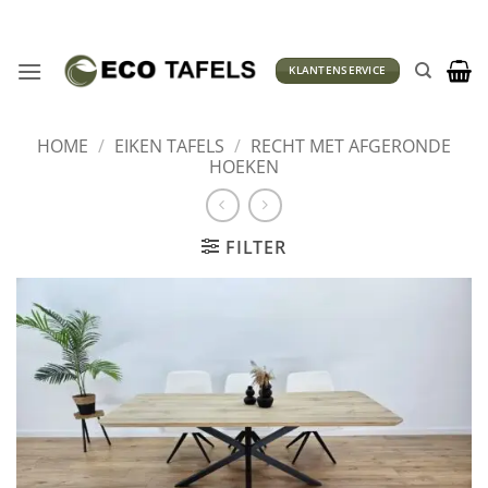
Ga
naar
inhoud
KLANTENSERVICE
HOME
/
EIKEN TAFELS
/
RECHT MET AFGERONDE
HOEKEN
FILTER