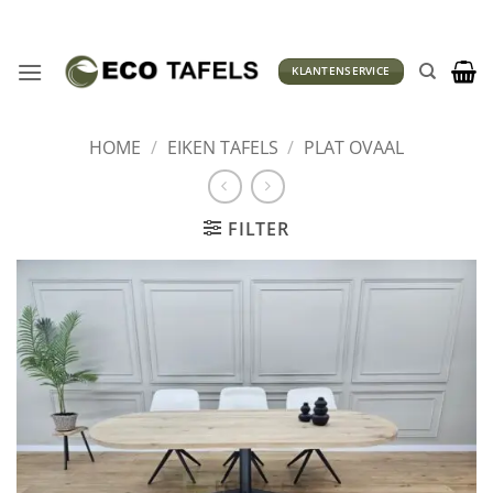
Ga
naar
inhoud
KLANTENSERVICE
HOME
/
EIKEN TAFELS
/
PLAT OVAAL
FILTER