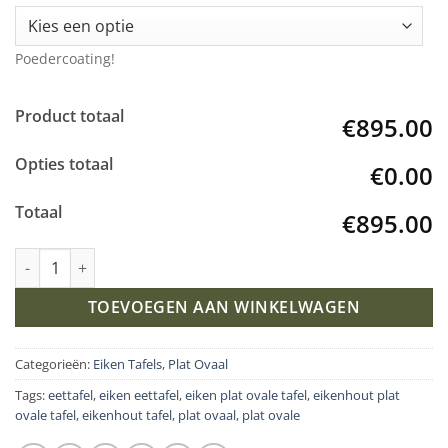
Poedercoating!
Product totaal
€895.00
Opties totaal
€0.00
Totaal
€895.00
Eiken plat ovale tafel met Octo onderstel aantal
TOEVOEGEN AAN WINKELWAGEN
Categorieën:
Eiken Tafels
,
Plat Ovaal
Tags:
eettafel
,
eiken eettafel
,
eiken plat ovale tafel
,
eikenhout plat
ovale tafel
,
eikenhout tafel
,
plat ovaal
,
plat ovale