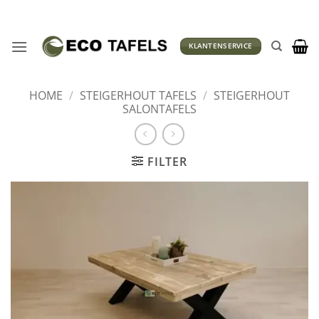
Ga
naar
inhoud
KLANTENSERVICE
HOME
/
STEIGERHOUT TAFELS
/
STEIGERHOUT
SALONTAFELS
FILTER