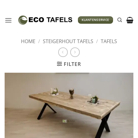
Ga
naar
inhoud
KLANTENSERVICE
HOME
/
STEIGERHOUT TAFELS
/
TAFELS
FILTER