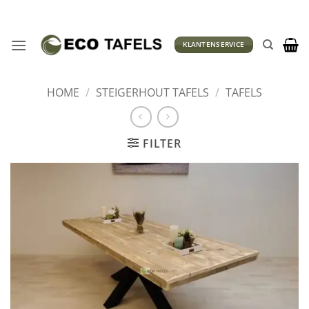
Ga
naar
inhoud
KLANTENSERVICE
HOME
/
STEIGERHOUT TAFELS
/
TAFELS
FILTER